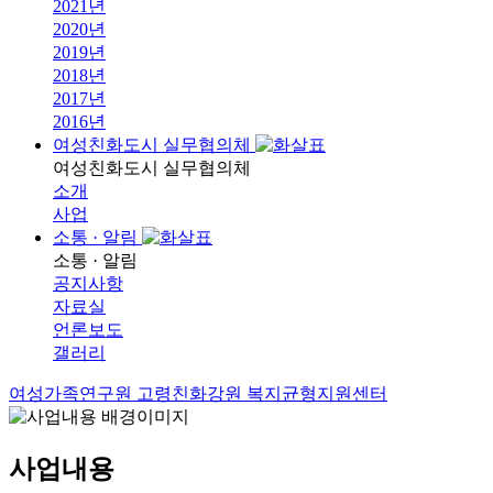
2021년
2020년
2019년
2018년
2017년
2016년
여성친화도시 실무협의체
여성친화도시 실무협의체
소개
사업
소통 · 알림
소통 · 알림
공지사항
자료실
언론보도
갤러리
여성가족연구원
고령친화강원
복지균형지원센터
사업내용