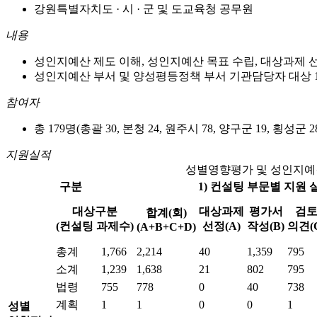
강원특별자치도 · 시 · 군 및 도교육청 공무원
내용
성인지예산 제도 이해, 성인지예산 목표 수립, 대상과제 
성인지예산 부서 및 양성평등정책 부서 기관담당자 대상 1
참여자
총 179명(총괄 30, 본청 24, 원주시 78, 양구군 19, 횡성군 2
지원실적
성별영향평가 및 성인지예
구분
1) 컨설팅 부문별 지원 
대상구분
대상과제
평가서
검
합계(회)
(컨설팅 과제수)
선정(A)
작성(B)
의견(
(A+B+C+D)
총계
1,766
2,214
40
1,359
795
소계
1,239
1,638
21
802
795
법령
755
778
0
40
738
계획
1
1
0
0
1
성별