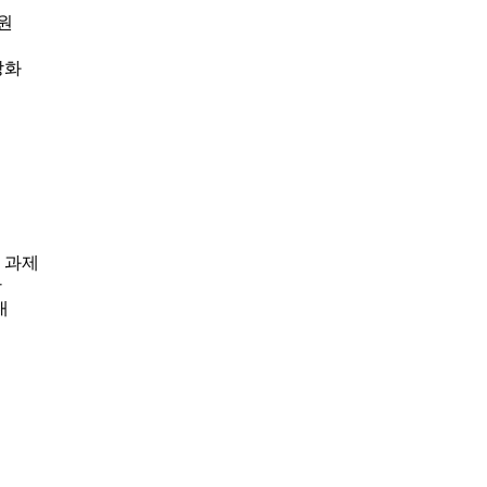
원
강화
 과제
안
내